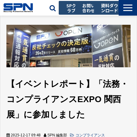
SPク
お問い
資料ダウ
ラブ
合わせ
ンロード
私たちの強み
サービス一覧
導入事例
お役立ち記事
セミナー
会社情報
【イベントレポート】「法務・
採用情報
コンプライアンスEXPO 関西
展」に参加しました
2025-12-17 09:48
SPN 編集部
コンプライアンス