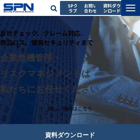
SPク
お問い
資料ダウ
ラブ
合わせ
ンロード
私たちの強み
反社チェック、クレーム対応、
サービス一覧
商品ロス、情報セキュリティまで
導入事例
お役立ち記事
企業危機管理・
セミナー
リスクマネジメントは
会社情報
私たちにお任せください
採用情報
詳しい資料はこちら
資料ダウンロード