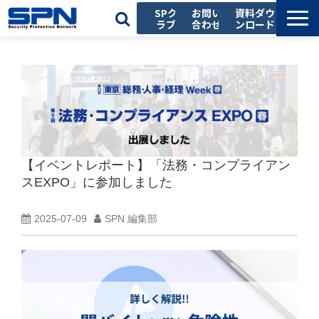
SPク
お問い
資料ダウ
ラブ
合わせ
ンロード
私たちの強み
サービス一覧
導入事例
お役立ち記事
セミナー
【イベントレポート】「法務・コンプライアン
会社情報
スEXPO」に参加しました
採用情報
2025-07-09
SPN 編集部