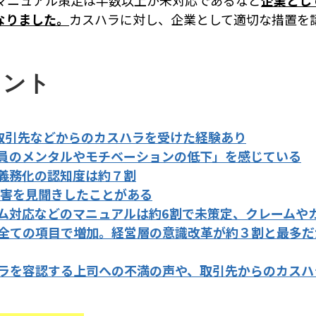
マニュアル策定は半数以上が未対応であるなど
企業とし
なりました。
カスハラに対し、企業として適切な措置を
イント
取引先などからのカスハラを受けた経験あり
員のメンタルやモチベーションの低下」を感じている
義務化の認知度は約７割
加害を見聞きしたことがある
ム対応などのマニュアルは約6割で未策定、クレームや
全ての項目で増加。経営層の意識改革が約３割と最多だ
ラを容認する上司への不満の声や、取引先からのカスハ