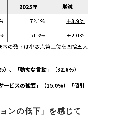
2025年
増減
3%
72.1%
＋3.9%
2%
51.3%
＋2.0%
表内の数字は小数点第二位を四捨五入
%）、「執拗な言動」（32.6%）
サービスの強要」（15.0%）「値引
ションの低下」を感じて