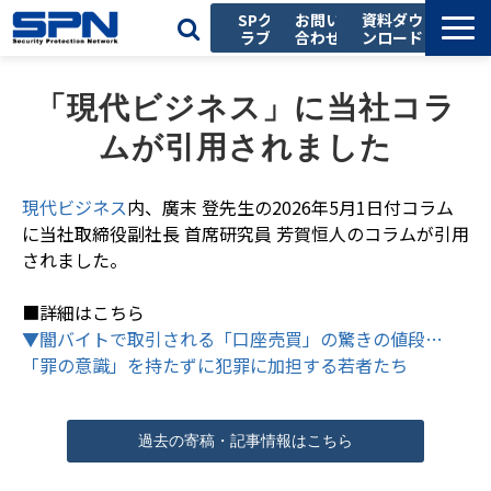
SPク
お問い
資料ダウ
ラブ
合わせ
ンロード
私たちの強み
「現代ビジネス」に当社コラ
サービス一覧
ムが引用されました
導入事例
お役立ち記事
現代ビジネス
内、廣末 登先生の2026年5月1日付コラム
に当社取締役副社長 首席研究員 芳賀恒人のコラムが引用
セミナー
されました。
会社情報
■詳細はこちら
採用情報
▼闇バイトで取引される「口座売買」の驚きの値段…
「罪の意識」を持たずに犯罪に加担する若者たち
過去の寄稿・記事情報はこちら