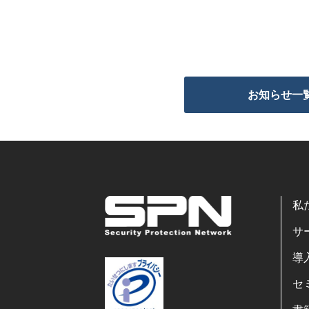
お知らせ一
私
サ
導
セ