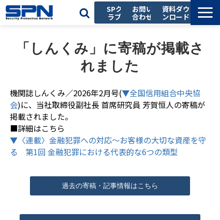
SPク
お問い
資料ダウ
ラブ
合わせ
ンロード
私たちの強み
「しんくみ」に寄稿が掲載さ
サービス一覧
れました
導入事例
お役立ち記事
機関誌しんくみ／2026年2月号(
▼全国信用組合中央協
会
)に、当社取締役副社長 首席研究員 芳賀恒人の寄稿が
セミナー
掲載されました。
会社情報
■詳細はこちら
▼〈連載〉金融犯罪への対応～お客様の大切な資産を守
採用情報
る 第1回 金融犯罪における代表的な6つの類型
過去の寄稿・記事情報はこちら