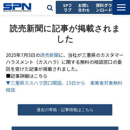
SPク
お問い
資料ダウ
ラブ
合わせ
ンロード
私たちの強み
読売新聞に記事が掲載されま
サービス一覧
した
導入事例
お役立ち記事
2025年7月5日の
読売新聞
に、当社が三重県のカスタマー
ハラスメント（カスハラ）に関する無料の相談窓口の委
セミナー
託を受けた記事が掲載されました。
会社情報
■記事詳細はこちら
▼三重県カスハラ窓口開設、15日から 事業者対象無料
採用情報
相談
過去の寄稿・記事情報はこちら