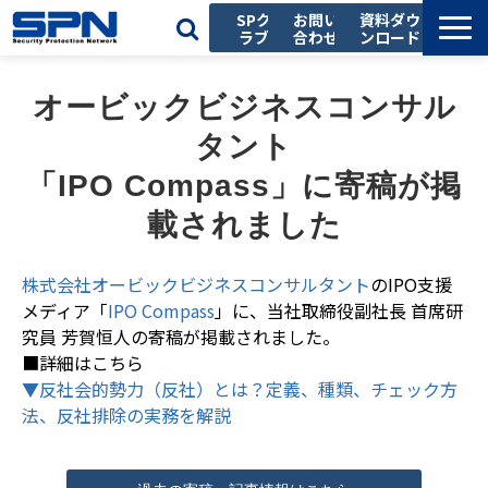
SPク
お問い
資料ダウ
ラブ
合わせ
ンロード
私たちの強み
オービックビジネスコンサル
サービス一覧
タント
導入事例
「IPO Compass」に寄稿が掲
お役立ち記事
載されました
セミナー
会社情報
株式会社オービックビジネスコンサルタント
のIPO支援
メディア「
IPO Compass
」に、当社取締役副社長 首席研
採用情報
究員 芳賀恒人の寄稿が掲載されました。
■詳細はこちら
▼反社会的勢力（反社）とは？定義、種類、チェック方
法、反社排除の実務を解説