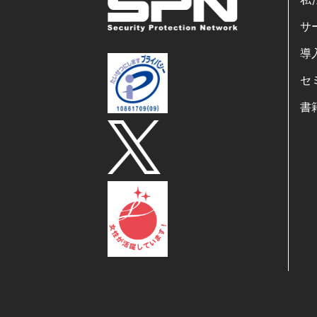
サ
導
セ
書