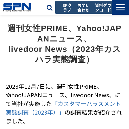
SPク
お問い
資料ダウ
ラブ
合わせ
ンロード
私たちの強み
週刊女性PRIME、Yahoo!JAP
サービス一覧
ANニュース、
導入事例
livedoor News（2023年カス
お役立ち記事
ハラ実態調査）
セミナー
会社情報
採用情報
2023年12月7日に、週刊女性PRIME、
Yahoo!JAPANニュース、livedoor News、に
て当社が実施した
「カスタマーハラスメント
実態調査（2023年）」
の調査結果が紹介され
ました。