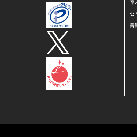
導
セ
書