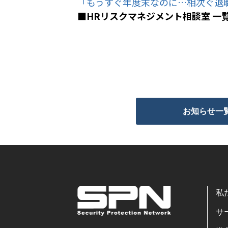
「もうすぐ年度末なのに…相次ぐ退職
■HRリスクマネジメント相談室 一
お知らせ一
私
サ