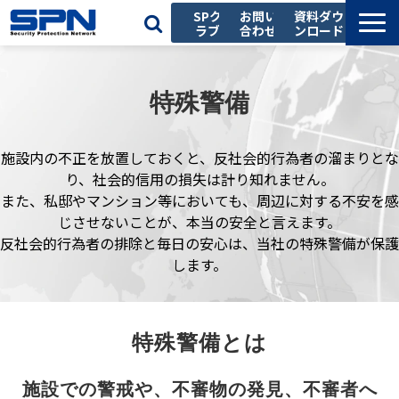
SPク
お問い
資料ダウ
ラブ
合わせ
ンロード
私たちの強み
サービス一覧
特殊警備
導入事例
施設内の不正を放置しておくと、反社会的行為者の溜まりとな
お役立ち記事
り、社会的信用の損失は計り知れません。
セミナー
また、私邸やマンション等においても、周辺に対する不安を感
じさせないことが、本当の安全と言えます。
会社情報
反社会的行為者の排除と毎日の安心は、当社の特殊警備が保護
採用情報
します。
特殊警備とは
施設での警戒や、不審物の発見、不審者へ