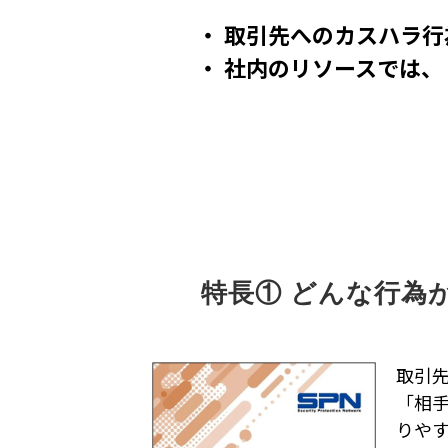
・
取引先へのカスハラ行
・ 社内のリソースでは、
特長① どんな行為
取引
「相
りや