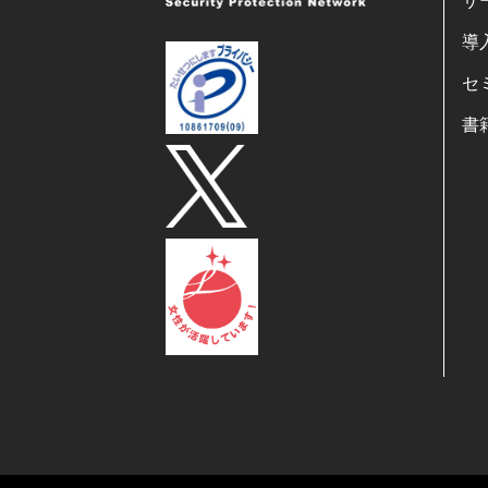
サ
導
セ
書