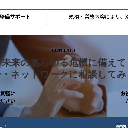
整備サポート
規模・業務内容により、
CONTACT
未来のあらゆる危機に備えて
ー・ネットワークに相談してみ
気軽に
お
ださい
わせ
資料