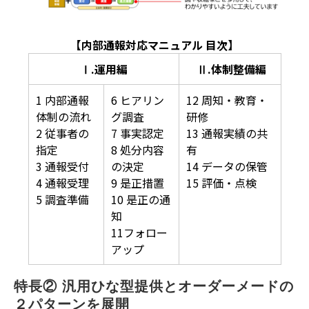
【内部通報対応マニュアル 目次】
Ⅰ.運用編
Ⅱ.体制整備編
1 内部通報
6 ヒアリン
12 周知・教育・
体制の流れ
グ調査
研修
2 従事者の
7 事実認定
13 通報実績の共
指定
8 処分内容
有
3 通報受付
の決定
14 データの保管
4 通報受理
9 是正措置
15 評価・点検
5 調査準備
10 是正の通
知
11フォロー
アップ
特長② 汎用ひな型提供とオーダーメードの
２パターンを展開