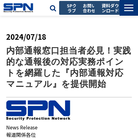
SPク
お問い
資料ダウ
ラブ
合わせ
ンロード
私たちの強み
サービス一覧
2024/07/18
導入事例
内部通報窓口担当者必見！実践
お役立ち記事
的な通報後の対応実務ポイン
セミナー
トを網羅した『内部通報対応
会社情報
マニュアル』を提供開始
採用情報
News Release
報道関係各位