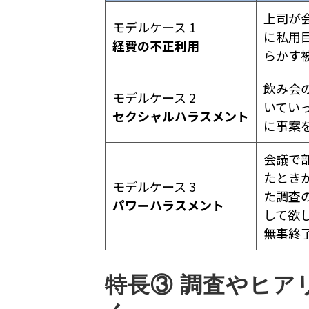
上司が
モデルケース 1
に私用
経費の不正利用
らかす
飲み会
モデルケース 2
いてい
セクシャルハラスメント
に事案
会議で
たとき
モデルケース 3
た調査
パワーハラスメント
して欲
無事終
特長③ 調査やヒア