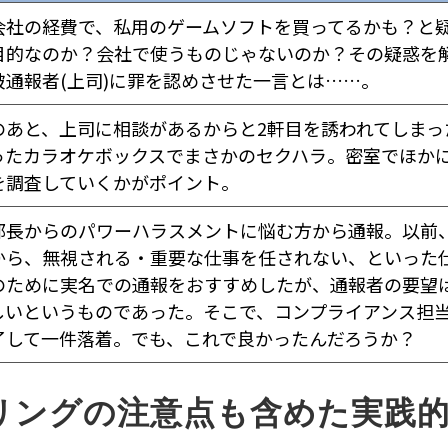
会社の経費で、私用のゲームソフトを買ってるかも？と
目的なのか？会社で使うものじゃないのか？その疑惑を
被通報者(上司)に罪を認めさせた一言とは……。
のあと、上司に相談があるからと2軒目を誘われてしま
ったカラオケボックスでまさかのセクハラ。密室でほか
を調査していくかがポイント。
部長からのパワーハラスメントに悩む方から通報。以前
から、無視される・重要な仕事を任されない、といった
のために実名での通報をおすすめしたが、通報者の要望
しいというものであった。そこで、コンプライアンス担
了して一件落着。でも、これで良かったんだろうか？
リングの注意点も含めた実践