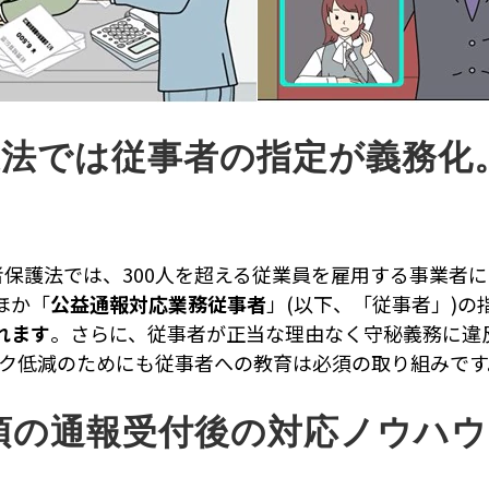
護法では従事者の指定が義務化
者保護法では、300人を超える従業員を雇用する事業者
ほか「
公益通報対応業務従事者
」(以下、「従事者」)
れます
。さらに、従事者が正当な理由なく守秘義務に違反
スク低減のためにも従事者への教育は必須の取り組みです
須の通報受付後の対応ノウハ