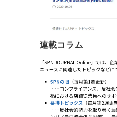
連載コラム
「SPN JOURNAL Onlin
ニュースに関連したトピックなどに
SPNの眼
（毎月第1週更新）
……コンプライアンス、反社会
禍における店舗従業員へのサポ
暴排トピックス
（毎月第2週更
……反社会的勢力を取り巻く最
ング／テロ資金供与対策）、テ