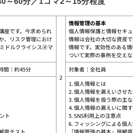
0～60分／1コマ2～15分程度
情報管理の基本
講座です。今求められ
個人情報保護と情報セキュ
か、リスク管理におけ
情報は会社の大切な資産で
ミドルクライシス🄬マ
情報です。実効性のある情
ついて実際の事例を交えな
時間：約45分
対象者：全社員
2
1. 個人情報とは
2. 個人情報を漏えいさせ
3. 個人情報を扱う際の主
4. 個人情報の漏えいに関
メント
5. SNS利用上の注意点
6. フィッシングによる個
解度テスト
「情報管理の基本」理解度