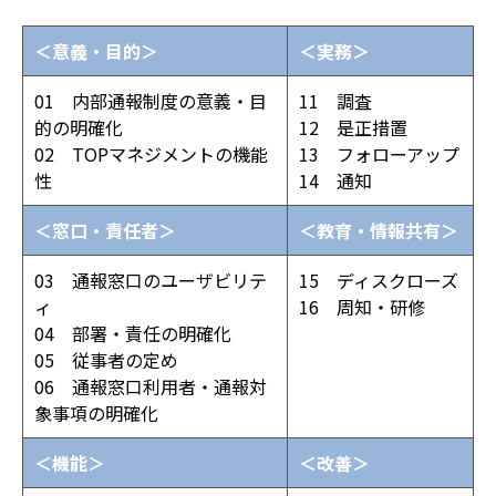
＜意義・目的＞
＜実務＞
01 内部通報制度の意義・目
11 調査
的の明確化
12 是正措置
02 TOPマネジメントの機能
13 フォローアップ
性
14 通知
＜窓口・責任者＞
＜教育・情報共有＞
03 通報窓口のユーザビリテ
15 ディスクローズ
ィ
16 周知・研修
04 部署・責任の明確化
05 従事者の定め
06 通報窓口利用者・通報対
象事項の明確化
＜機能＞
＜改善＞