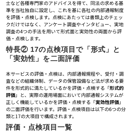
士など各種専門家のアドバイスを得て、同法の求める基
準を当社独自に設定し、これを基に各社の内部通報制度
を評価・点検します。点検にあたっては書類上のチェッ
クだけではなく、アンケート調査やインタビュー、実地
調査の4つの手法を用いて形式面と実効性の両面から評
価・点検します。
特長② 17の点検項目で「形式」と
「実効性」を二面評価
本サービスの評価・点検は、内部通報規程や、受付・調
査などの組織体制、データの保管設備など法が求める要
件を形式的に満たしているかを評価・点検する「
形式的
評価
」と、実際の運用場面において内部通報システムが
正しく機能しているかを評価・点検する「
実効性評価
」
の二面評価を行います。評価・点検項目は以下の6つの分
類と17の大項目で構成されます。
評価・点検項目一覧