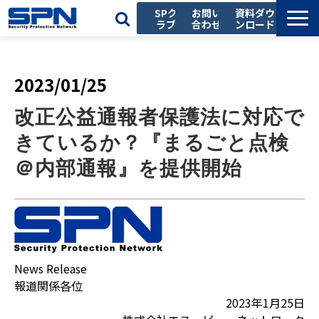
SPク
お問い
資料ダウ
ラブ
合わせ
ンロード
私たちの強み
サービス一覧
2023/01/25
導入事例
改正公益通報者保護法に対応で
お役立ち記事
きているか？『まるごと点検
セミナー
＠内部通報』を提供開始
会社情報
採用情報
News Release
報道関係各位
2023年1月25日