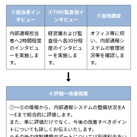
③担当者イン
④TOP/監査役イ
⑤実地調査
タビュー
ンタビュー
内部通報担当
経営層および監
オフィス等に伺
者へ2時間程度
査役へ各30分程
い、内部通報シ
のインタビュ
度のインタビュ
ステムの管理状
ーを実施しま
ーを実施しま
況等を確認しま
す。
す。
す。
⑥評価～改善提案
①～⑤の情報から、内部通報システムの整備状況をA
～Eまで総合的に評価します。
また、単に評価だけでなく、今後の改善すべきポイン
トについても詳しくお伝えいたします。
※その後の体制構築サポートについては別途料金をい