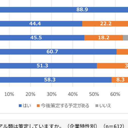
ル類は策定していますか。（企業特性別）（n＝612）