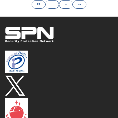
25
…
>
>>