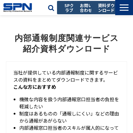
SPク
お問い
資料ダウ
ラブ
合わせ
ンロード
私たちの強み
サービス一覧
内部通報制度関連サービス
導入事例
紹介資料ダウンロード
お役立ち記事
セミナー
当社が提供している内部通報制度に関するサービ
会社情報
スの資料をまとめてダウンロードできます。
採用情報
こんな方におすすめ
機微な内容を扱う内部通報窓口担当者の負担を
軽減したい
制度はあるものの「通報しにくい」などの理由
から通報があがらない
内部通報窓口担当者のスキルが属人的になって