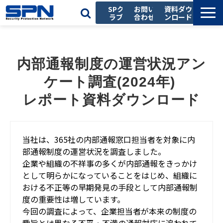
SPク
お問い
資料ダウ
ラブ
合わせ
ンロード
私たちの強み
サービス一覧
内部通報制度の運営状況アン
導入事例
ケート調査(2024年) 
お役立ち記事
レポート資料ダウンロード
セミナー
会社情報
当社は、365社の内部通報窓口担当者を対象に内
採用情報
部通報制度の運営状況を調査しました。
企業や組織の不祥事の多くが内部通報をきっかけ
として明らかになっていることをはじめ、組織に
おける不正等の早期発見の手段として内部通報制
度の重要性は増しています。
今回の調査によって、企業担当者が本来の制度の