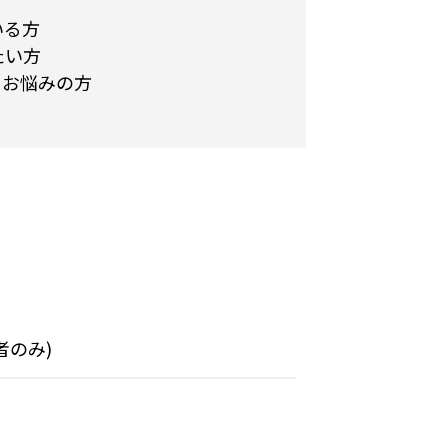
いる方
たい方
とお悩みの方
望者のみ)