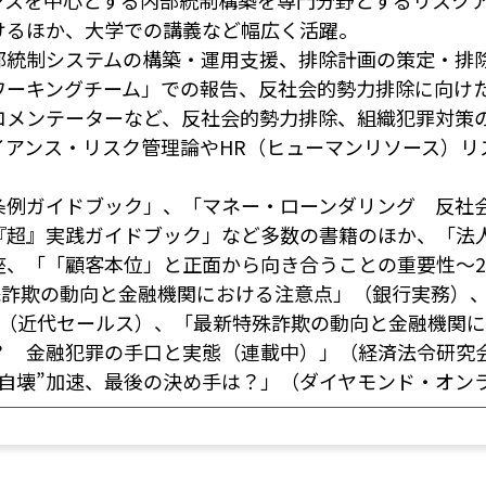
ンスを中心とする内部統制構築を専門分野とするリスク
けるほか、大学での講義など幅広く活躍。
部統制システムの構築・運用支援、排除計画の策定・排
ワーキングチーム」での報告、反社会的勢力排除に向け
コメンテーターなど、反社会的勢力排除、組織犯罪対策
イアンス・リスク管理論やHR（ヒューマンリソース）リ
条例ガイドブック」、「マネー・ローンダリング 反社
『超』実践ガイドブック」など多数の書籍のほか、「法
座、「「顧客本位」と正面から向き合うことの重要性～
特殊詐欺の動向と金融機関における注意点」（銀行実務）
」（近代セールス）、「最新特殊詐欺の動向と金融機関
？ 金融犯罪の手口と実態（連載中）」（経済法令研究
“自壊”加速、最後の決め手は？」（ダイヤモンド・オン