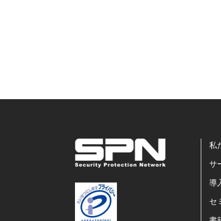
私
サ
導
セ
書