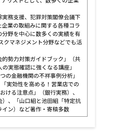
アナリストとして、数多くの企業
除実務支援、犯罪対策閣僚会議下
た企業の取組みに関する各種コラ
の分野を中心に数多くの実績を有
スクマネジメント分野などでも活
会的勢力対策ガイドブック」（共
人の実態確認に強くなる講座」
2つの金融機関の不祥事例分析」
、「実効性を高める！営業店での
における注意点」（銀行実務）、
会）、「山口組と池田組「特定抗
ライン）など著作・寄稿多数