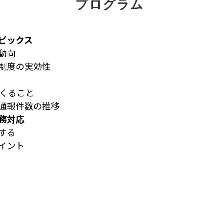
プログラム
ピックス
動向
制度の実効性
くること
部通報件数の推移
務対応
する
イント