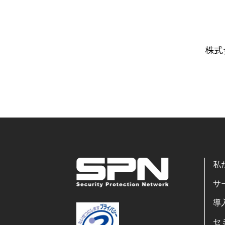
株式
私
サ
導
セ