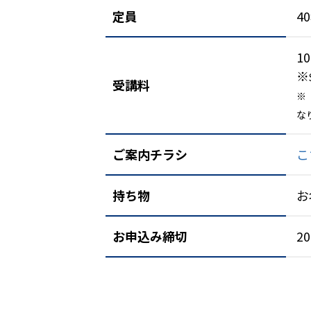
定員
4
1
※
受講料
※
な
ご案内チラシ
こ
持ち物
お
お申込み締切
2