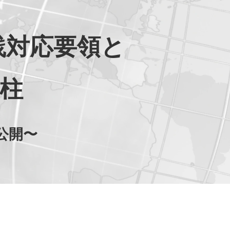
践対応要領と
柱
公開〜