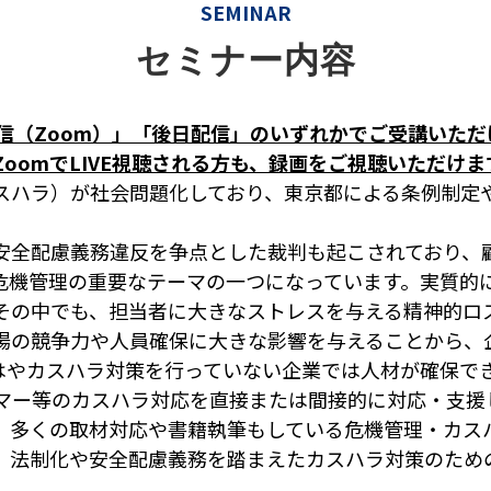
SEMINAR
セミナー内容
配信（Zoom）」「後日配信」のいずれかでご受講いただ
oomでLIVE視聴される方も、録画をご視聴いただけま
スハラ）が社会問題化しており、東京都による条例制定
安全配慮義務違反を争点とした裁判も起こされており、
危機管理の重要なテーマの一つになっています。実質的
その中でも、担当者に大きなストレスを与える精神的ロ
場の競争力や人員確保に大きな影響を与えることから、
はやカスハラ対策を行っていない企業では人材が確保で
ーマー等のカスハラ対応を直接または間接的に対応・支援
、多くの取材対応や書籍執筆もしている危機管理・カス
、法制化や安全配慮義務を踏まえたカスハラ対策のため