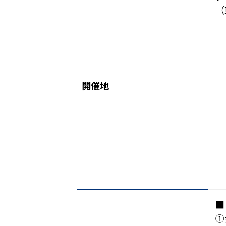
（
開催地
■
①