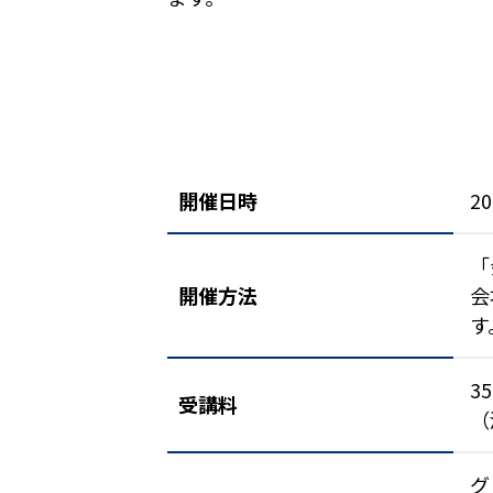
開催日時
20
「
開催方法
会
す
3
受講料
（
グ