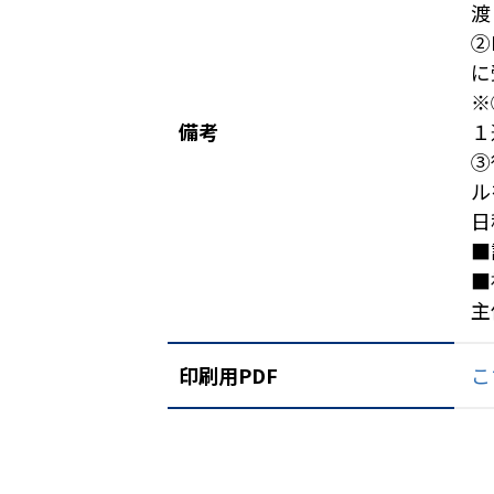
渡
②
に
※
備考
１
③
ル
日
■
■
主
印刷用PDF
こ