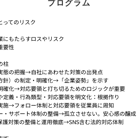
プログラム
とってのリスク
にもたらすロスやリスク
重要性
の柱
態の把握→自社にあわせた対策の出発点
針）の制定・明確化→「企業姿勢」を示す
確化→対応要領と打ち切るためのロジックが重要
定義・行為類型・対応要領を明文化：根拠作り
施→フォロー体制と対応要領を従業員に周知
・サポート体制の整備→孤立させない。安心感の醸成
対策の整備と運用徹底→SNS含む法的対応体制