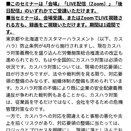
■このセミナーは「会場」「LIVE配信（Zoom）」「後
日配信」のいずれかでご受講いただけます。
■当セミナーは、会場受講、またはZoomでLIVE視聴さ
れる方も、録画をご視聴いただけます。期間は1週間で
す。
東京都や北海道でカスタマーハラスメント（以下、カス
ハラ）防止条例が4月から施行されますし、現在カスハ
ラ対策義務化を盛り込んだ労働施策総合推進法の改正も
進められており、もはや全国的にカスハラ対策は必須の
状況です。カスハラ対策については、現場の対応要領に
目が行きがちですが、法令や裁判例を見る限り、対応要
領の整備のみならず、組織体制の整備も求められていま
す。カスハラ対策の不備により既に企業の安全配慮義務
違反が争われた裁判例もあることから、カスハラ対策
は、従業員を守るだけではなく、会社を守るための危機
管理対策なのです。
一方で、カスハラへの対応を間違えると事態の悪化や炎
上を招くリスクがあり、対応要領の整備に当たっては、
ロジックとプロセスを明確にし、現場に落とし込んでお